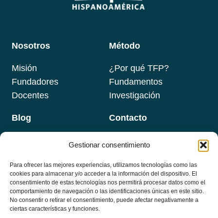
Nosotros
Método
Misión
¿Por qué TFP?
Fundadores
Fundamentos
Docentes
Investigación
Blog
Contacto
Gestionar consentimiento
Para ofrecer las mejores experiencias, utilizamos tecnologías como las
Programas
Newsletter
cookies para almacenar y/o acceder a la información del dispositivo. El
Email
*
consentimiento de estas tecnologías nos permitirá procesar datos como el
Formaciones
comportamiento de navegación o las identificaciones únicas en este sitio.
No consentir o retirar el consentimiento, puede afectar negativamente a
Masterclass
ciertas características y funciones.