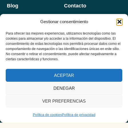
Blog
Contacto
Gestionar consentimiento
Para ofrecer las mejores experiencias, utilizamos tecnologías como las
Programas
Newsletter
cookies para almacenar y/o acceder a la información del dispositivo. El
Email
*
consentimiento de estas tecnologías nos permitirá procesar datos como el
Formaciones
comportamiento de navegación o las identificaciones únicas en este sitio.
No consentir o retirar el consentimiento, puede afectar negativamente a
Masterclass
ciertas características y funciones.
Suscribir
ACEPTAR
DENEGAR
© 2026 Instituto TFP Hispanoamérica - Desarrollado por
iMlabs
VER PREFERENCIAS
Política de Privacidad
-
Política de devoluciones y Reembolso
-
Política de Cookies (UE)
Política de cookies
Política de privacidad