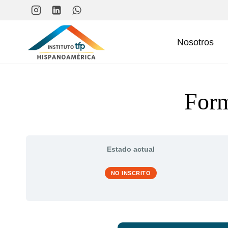
Saltar
al
contenido
Nosotros
Form
Estado actual
NO INSCRITO