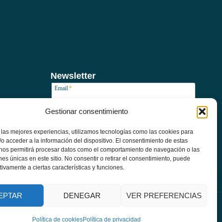
Newsletter
Email
*
Gestionar consentimiento
Suscribir
 las mejores experiencias, utilizamos tecnologías como las cookies para
o acceder a la información del dispositivo. El consentimiento de estas
 nos permitirá procesar datos como el comportamiento de navegación o las
ones únicas en este sitio. No consentir o retirar el consentimiento, puede
tivamente a ciertas características y funciones.
EPTAR
DENEGAR
VER PREFERENCIAS
Política de cookies
Política de privacidad
kies (UE)