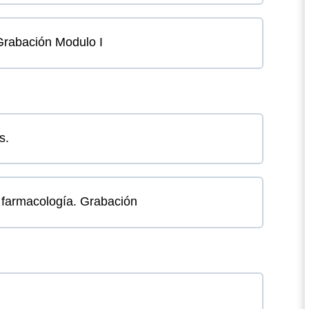
 Grabación Modulo I
s.
, farmacología. Grabación