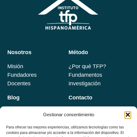
Nosotros
Método
Misión
¿Por qué TFP?
Fundadores
Fundamentos
Docentes
Investigación
Blog
Contacto
Gestionar consentimiento
Para ofrecer las mejores experiencias, utilizamos tecnologías como las
Programas
Newsletter
cookies para almacenar y/o acceder a la información del dispositivo. El