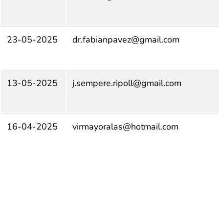
23-05-2025
dr.fabianpavez@gmail.com
13-05-2025
j.sempere.ripoll@gmail.com
16-04-2025
virmayoralas@hotmail.com