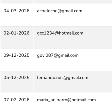
04-03-2026
acpeloche@gmail.com
02-01-2026
gcc1234@hotmail.com
09-12-2025
govi087@gmail.com
05-12-2025
fernando.ndc@gmail.com
07-02-2026
maria_anibarro@hotmail.com