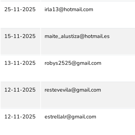
25-11-2025
irla13@hotmail.com
15-11-2025
maite_alustiza@hotmail.es
13-11-2025
robys2525@gmail.com
12-11-2025
restevevila@gmail.com
12-11-2025
estrellalr@gmail.com