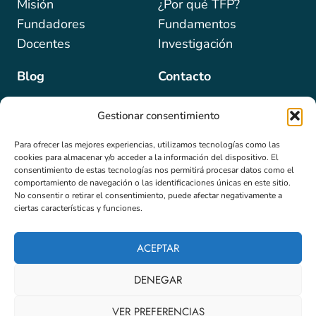
Misión
¿Por qué TFP?
Fundadores
Fundamentos
Docentes
Investigación
Blog
Contacto
Gestionar consentimiento
Para ofrecer las mejores experiencias, utilizamos tecnologías como las
Programas
Newsletter
cookies para almacenar y/o acceder a la información del dispositivo. El
Email
*
consentimiento de estas tecnologías nos permitirá procesar datos como el
Formaciones
comportamiento de navegación o las identificaciones únicas en este sitio.
No consentir o retirar el consentimiento, puede afectar negativamente a
Masterclass
ciertas características y funciones.
Suscribir
ACEPTAR
DENEGAR
© 2026 Instituto TFP Hispanoamérica - Desarrollado por
iMlabs
VER PREFERENCIAS