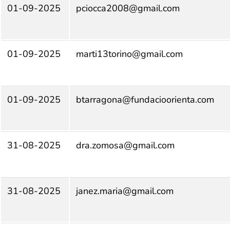
01-09-2025
pciocca2008@gmail.com
01-09-2025
marti13torino@gmail.com
01-09-2025
btarragona@fundacioorienta.com
31-08-2025
dra.zomosa@gmail.com
31-08-2025
janez.maria@gmail.com