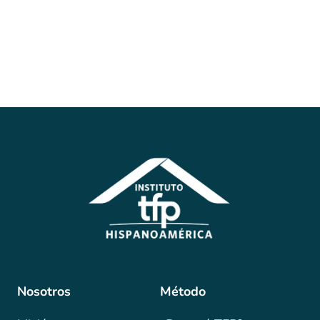
Nosotros
Método