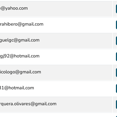
e@yahoo.com
urahibero@gmail.com
iguelgc@gmail.com
lgj92@hotmail.com
sicologo@gmail.com
31@hotmail.com
orquera.olivares@gmail.com