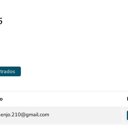
5
strados
o
senjo.210@gmail.com