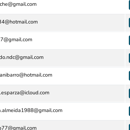
oche@gmail.com
34@hotmail.com
87@gmail.com
ndo.ndc@gmail.com
anibarro@hotmail.com
.esparza@icloud.com
ia.almeida1988@gmail.com
sp77@gmail.com