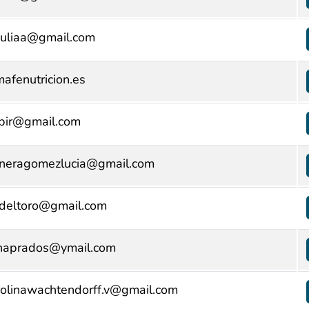
uliaa@gmail.com
afenutricion.es
pir@gmail.com
neragomezlucia@gmail.com
zdeltoro@gmail.com
inaprados@ymail.com
rolinawachtendorff.v@gmail.com