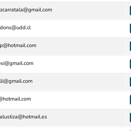
zcarratala@gmail.com
ndons@udd.cl
ap@hotmail.com
osi@gmail.com
lli@gmail.com
@hotmail.com
alustiza@hotmail.es