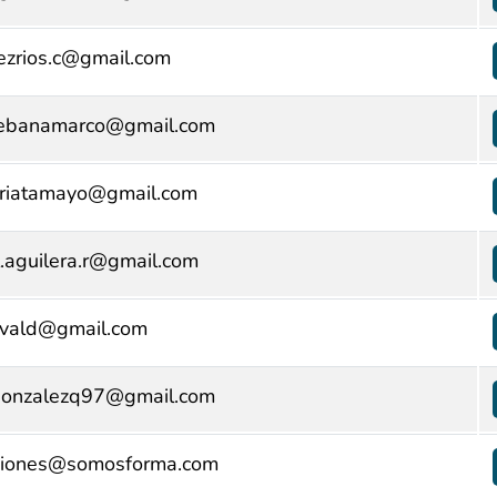
ezrios.c@gmail.com
liebanamarco@gmail.com
leriatamayo@gmail.com
.aguilera.r@gmail.com
ovald@gmail.com
gonzalezq97@gmail.com
ciones@somosforma.com