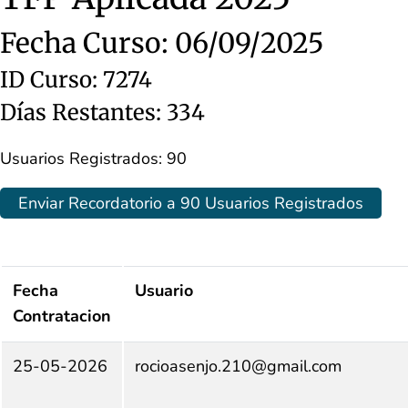
Fecha Curso: 06/09/2025
ID Curso: 7274
Días Restantes: 334
Usuarios Registrados: 90
Enviar Recordatorio a 90 Usuarios Registrados
Fecha
Usuario
Contratacion
25-05-2026
rocioasenjo.210@gmail.com