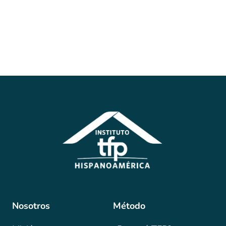
Nosotros
Método