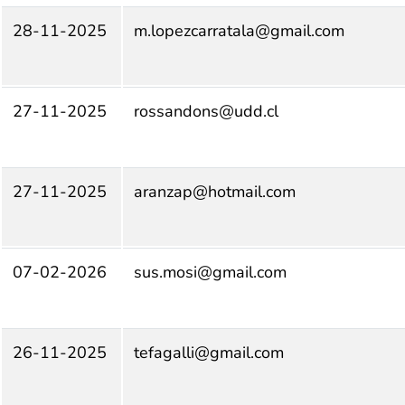
28-11-2025
m.lopezcarratala@gmail.com
27-11-2025
rossandons@udd.cl
27-11-2025
aranzap@hotmail.com
07-02-2026
sus.mosi@gmail.com
26-11-2025
tefagalli@gmail.com