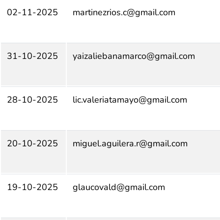
02-11-2025
martinezrios.c@gmail.com
31-10-2025
yaizaliebanamarco@gmail.com
28-10-2025
lic.valeriatamayo@gmail.com
20-10-2025
miguel.aguilera.r@gmail.com
19-10-2025
glaucovald@gmail.com