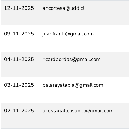
12-11-2025
ancortesa@udd.cl
09-11-2025
juanfrantr@gmail.com
04-11-2025
ricardbordas@gmail.com
03-11-2025
pa.arayatapia@gmail.com
02-11-2025
acostagallo.isabel@gmail.com