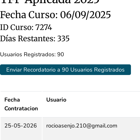
Fecha Curso: 06/09/2025
ID Curso: 7274
Días Restantes: 335
Usuarios Registrados: 90
Enviar Recordatorio a 90 Usuarios Registrados
Fecha
Usuario
Contratacion
25-05-2026
rocioasenjo.210@gmail.com