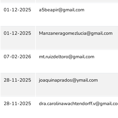
01-12-2025
a5beapir@gmail.com
01-12-2025
Manzaneragomezlucia@gmail.com
07-02-2026
mt.ruizdeltoro@gmail.com
28-11-2025
joaquinaprados@ymail.com
28-11-2025
dra.carolinawachtendorff.v@gmail.c