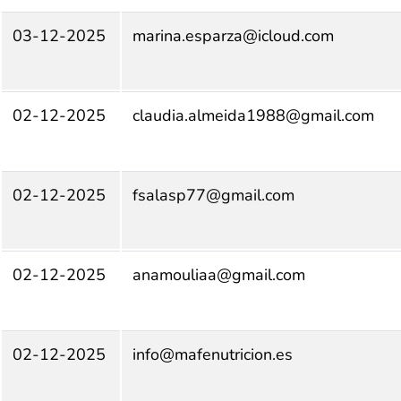
03-12-2025
marina.esparza@icloud.com
02-12-2025
claudia.almeida1988@gmail.com
02-12-2025
fsalasp77@gmail.com
02-12-2025
anamouliaa@gmail.com
02-12-2025
info@mafenutricion.es