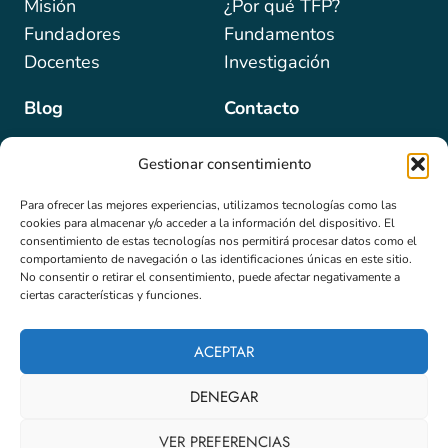
Misión
¿Por qué TFP?
Fundadores
Fundamentos
Docentes
Investigación
Blog
Contacto
Gestionar consentimiento
Para ofrecer las mejores experiencias, utilizamos tecnologías como las
Programas
Newsletter
cookies para almacenar y/o acceder a la información del dispositivo. El
Email
*
consentimiento de estas tecnologías nos permitirá procesar datos como el
Formaciones
comportamiento de navegación o las identificaciones únicas en este sitio.
No consentir o retirar el consentimiento, puede afectar negativamente a
Masterclass
ciertas características y funciones.
Suscribir
ACEPTAR
DENEGAR
© 2026 Instituto TFP Hispanoamérica - Desarrollado por
iMlabs
VER PREFERENCIAS