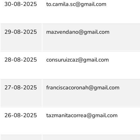
30-08-2025
to.camila.sc@gmail.com
29-08-2025
mazvendano@gmail.com
28-08-2025
consuruizcaz@gmail.com
27-08-2025
franciscacoronah@gmail.com
26-08-2025
tazmanitacorrea@gmail.com