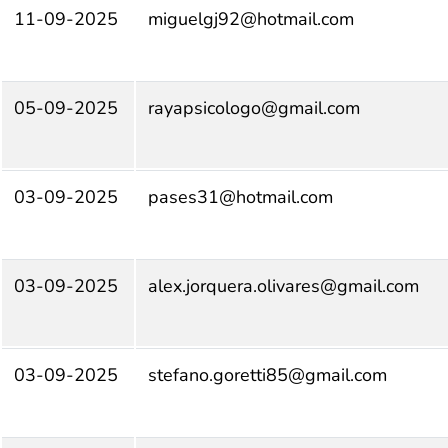
11-09-2025
miguelgj92@hotmail.com
05-09-2025
rayapsicologo@gmail.com
03-09-2025
pases31@hotmail.com
03-09-2025
alex.jorquera.olivares@gmail.com
03-09-2025
stefano.goretti85@gmail.com