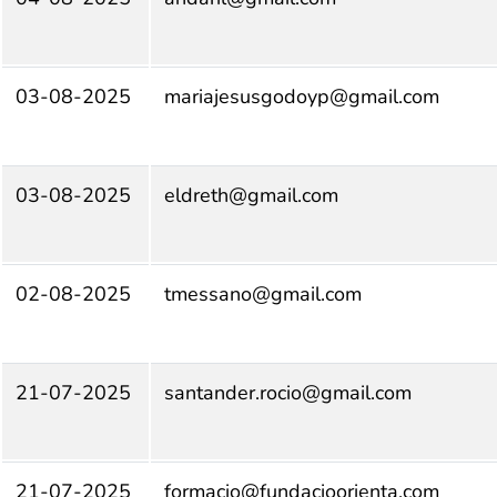
03-08-2025
mariajesusgodoyp@gmail.com
03-08-2025
eldreth@gmail.com
02-08-2025
tmessano@gmail.com
21-07-2025
santander.rocio@gmail.com
21-07-2025
formacio@fundacioorienta.com