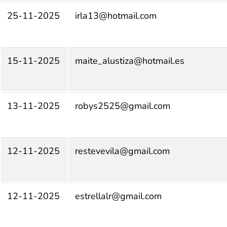
25-11-2025
irla13@hotmail.com
15-11-2025
maite_alustiza@hotmail.es
13-11-2025
robys2525@gmail.com
12-11-2025
restevevila@gmail.com
12-11-2025
estrellalr@gmail.com