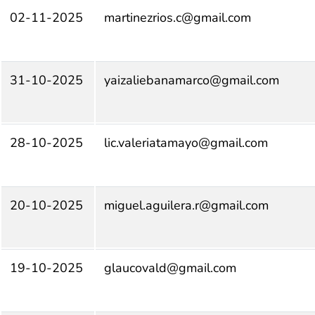
02-11-2025
martinezrios.c@gmail.com
31-10-2025
yaizaliebanamarco@gmail.com
28-10-2025
lic.valeriatamayo@gmail.com
20-10-2025
miguel.aguilera.r@gmail.com
19-10-2025
glaucovald@gmail.com