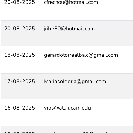
20-08-2025
cfrechou@hotmail.com
20-08-2025
jribe80@hotmail.com
18-08-2025
gerardotorrealba.c@gmail.com
17-08-2025
Mariasoldoria@gmail.com
16-08-2025
vros@alu.ucam.edu