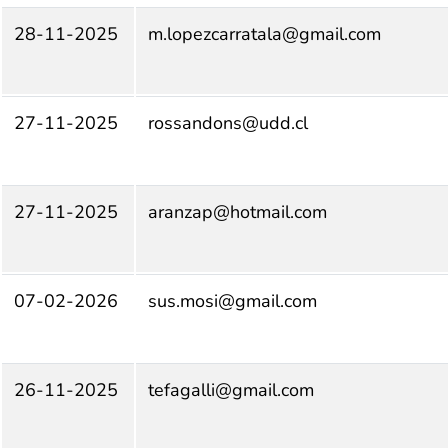
28-11-2025
m.lopezcarratala@gmail.com
27-11-2025
rossandons@udd.cl
27-11-2025
aranzap@hotmail.com
07-02-2026
sus.mosi@gmail.com
26-11-2025
tefagalli@gmail.com