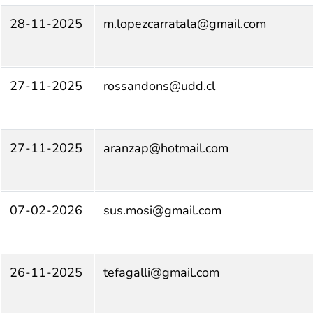
28-11-2025
m.lopezcarratala@gmail.com
27-11-2025
rossandons@udd.cl
27-11-2025
aranzap@hotmail.com
07-02-2026
sus.mosi@gmail.com
26-11-2025
tefagalli@gmail.com