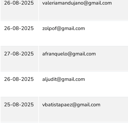
26-08-2025
valeriamandujano@gmail.com
26-08-2025
zolpof@gmail.com
27-08-2025
afranquelo@gmail.com
26-08-2025
aljudit@gmail.com
25-08-2025
vbatistapaez@gmail.com