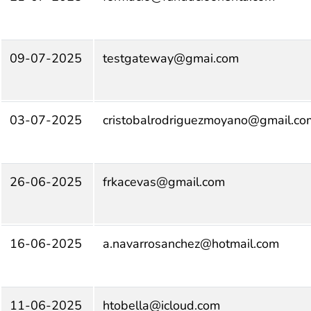
09-07-2025
testgateway@gmai.com
03-07-2025
cristobalrodriguezmoyano@gmail.co
26-06-2025
frkacevas@gmail.com
16-06-2025
a.navarrosanchez@hotmail.com
11-06-2025
htobella@icloud.com