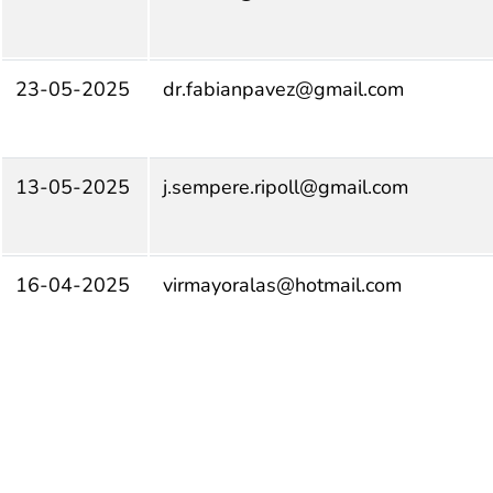
23-05-2025
dr.fabianpavez@gmail.com
13-05-2025
j.sempere.ripoll@gmail.com
16-04-2025
virmayoralas@hotmail.com