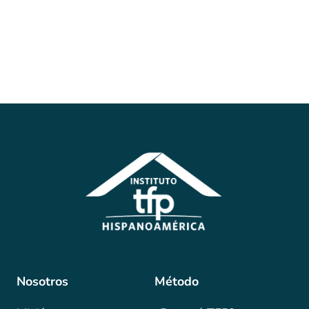
Nosotros
Método