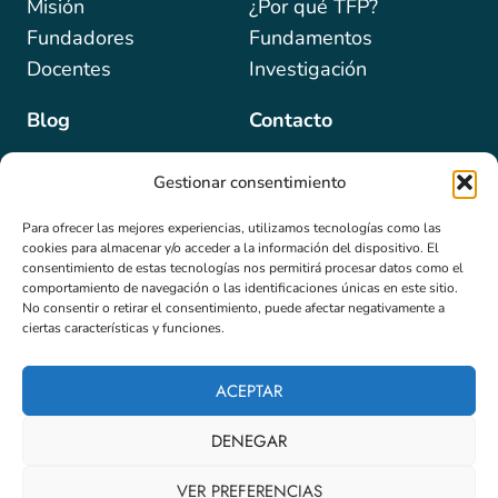
Misión
¿Por qué TFP?
Fundadores
Fundamentos
Docentes
Investigación
Blog
Contacto
Gestionar consentimiento
Para ofrecer las mejores experiencias, utilizamos tecnologías como las
Programas
Newsletter
cookies para almacenar y/o acceder a la información del dispositivo. El
Email
*
consentimiento de estas tecnologías nos permitirá procesar datos como el
Formaciones
comportamiento de navegación o las identificaciones únicas en este sitio.
No consentir o retirar el consentimiento, puede afectar negativamente a
Masterclass
ciertas características y funciones.
Suscribir
ACEPTAR
DENEGAR
© 2026 Instituto TFP Hispanoamérica - Desarrollado por
iMlabs
VER PREFERENCIAS