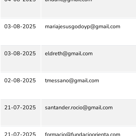
03-08-2025
mariajesusgodoyp@gmail.com
03-08-2025
eldreth@gmail.com
02-08-2025
tmessano@gmail.com
21-07-2025
santander.rocio@gmail.com
21-07-2025
formacio@fundacioorienta.com