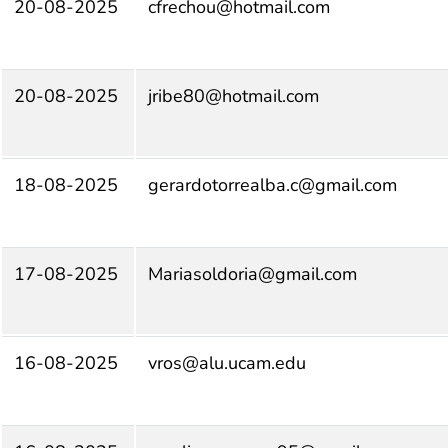
20-08-2025
cfrechou@hotmail.com
20-08-2025
jribe80@hotmail.com
18-08-2025
gerardotorrealba.c@gmail.com
17-08-2025
Mariasoldoria@gmail.com
16-08-2025
vros@alu.ucam.edu