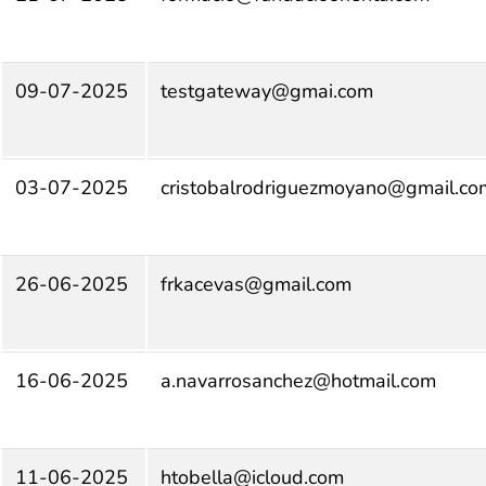
09-07-2025
testgateway@gmai.com
03-07-2025
cristobalrodriguezmoyano@gmail.co
26-06-2025
frkacevas@gmail.com
16-06-2025
a.navarrosanchez@hotmail.com
11-06-2025
htobella@icloud.com