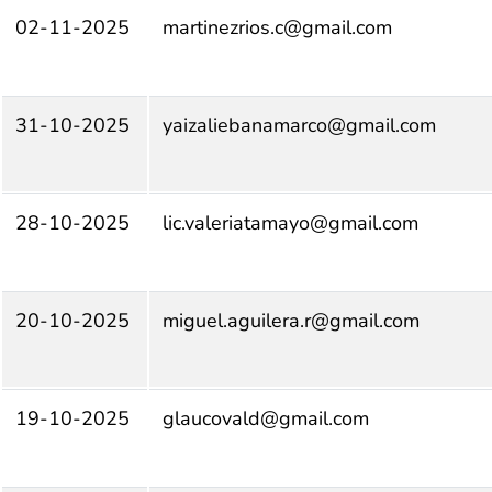
02-11-2025
martinezrios.c@gmail.com
31-10-2025
yaizaliebanamarco@gmail.com
28-10-2025
lic.valeriatamayo@gmail.com
20-10-2025
miguel.aguilera.r@gmail.com
19-10-2025
glaucovald@gmail.com