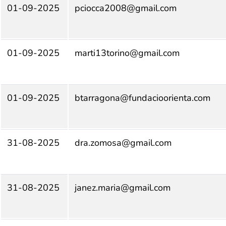
01-09-2025
pciocca2008@gmail.com
01-09-2025
marti13torino@gmail.com
01-09-2025
btarragona@fundacioorienta.com
31-08-2025
dra.zomosa@gmail.com
31-08-2025
janez.maria@gmail.com