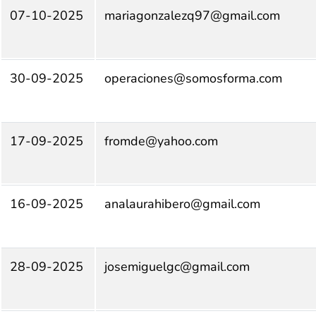
07-10-2025
mariagonzalezq97@gmail.com
30-09-2025
operaciones@somosforma.com
17-09-2025
fromde@yahoo.com
16-09-2025
analaurahibero@gmail.com
28-09-2025
josemiguelgc@gmail.com