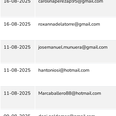
16-08-2025
carolinaperezap95@gmail.com
16-08-2025
roxannadelatorre@gmail.com
11-08-2025
josemanuel.munuera@gmail.com
11-08-2025
hantoniosi@hotmail.com
11-08-2025
Marcaballero88@hotmail.com