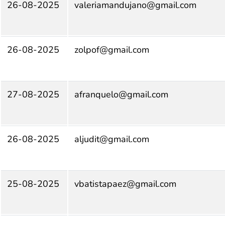
26-08-2025
valeriamandujano@gmail.com
26-08-2025
zolpof@gmail.com
27-08-2025
afranquelo@gmail.com
26-08-2025
aljudit@gmail.com
25-08-2025
vbatistapaez@gmail.com