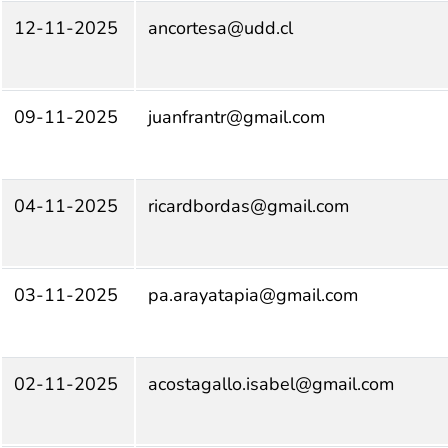
12-11-2025
ancortesa@udd.cl
09-11-2025
juanfrantr@gmail.com
04-11-2025
ricardbordas@gmail.com
03-11-2025
pa.arayatapia@gmail.com
02-11-2025
acostagallo.isabel@gmail.com