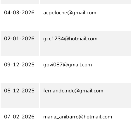
04-03-2026
acpeloche@gmail.com
02-01-2026
gcc1234@hotmail.com
09-12-2025
govi087@gmail.com
05-12-2025
fernando.ndc@gmail.com
07-02-2026
maria_anibarro@hotmail.com