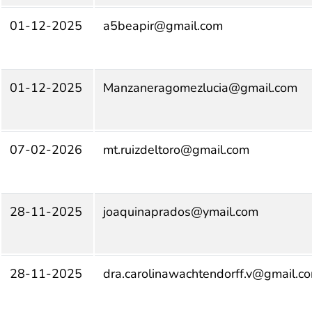
01-12-2025
a5beapir@gmail.com
01-12-2025
Manzaneragomezlucia@gmail.com
07-02-2026
mt.ruizdeltoro@gmail.com
28-11-2025
joaquinaprados@ymail.com
28-11-2025
dra.carolinawachtendorff.v@gmail.c