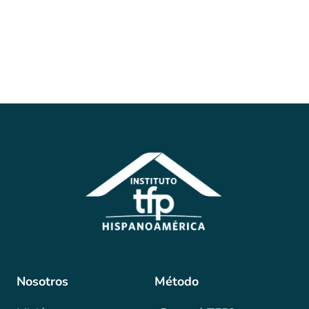
Nosotros
Método