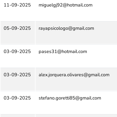
11-09-2025
miguelgj92@hotmail.com
05-09-2025
rayapsicologo@gmail.com
03-09-2025
pases31@hotmail.com
03-09-2025
alex.jorquera.olivares@gmail.com
03-09-2025
stefano.goretti85@gmail.com