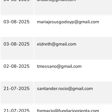
03-08-2025
mariajesusgodoyp@gmail.com
03-08-2025
eldreth@gmail.com
02-08-2025
tmessano@gmail.com
21-07-2025
santander.rocio@gmail.com
21-07-2025
formacio@fundacioorienta.com