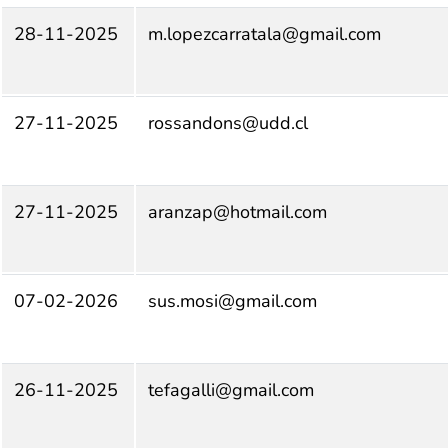
28-11-2025
m.lopezcarratala@gmail.com
27-11-2025
rossandons@udd.cl
27-11-2025
aranzap@hotmail.com
07-02-2026
sus.mosi@gmail.com
26-11-2025
tefagalli@gmail.com