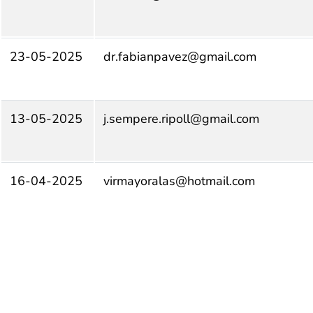
23-05-2025
dr.fabianpavez@gmail.com
13-05-2025
j.sempere.ripoll@gmail.com
16-04-2025
virmayoralas@hotmail.com