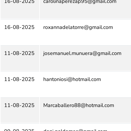
16-08-2025
carolinaperezap95@gmail.com
16-08-2025
roxannadelatorre@gmail.com
11-08-2025
josemanuel.munuera@gmail.com
11-08-2025
hantoniosi@hotmail.com
11-08-2025
Marcaballero88@hotmail.com