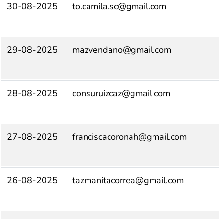
30-08-2025
to.camila.sc@gmail.com
29-08-2025
mazvendano@gmail.com
28-08-2025
consuruizcaz@gmail.com
27-08-2025
franciscacoronah@gmail.com
26-08-2025
tazmanitacorrea@gmail.com