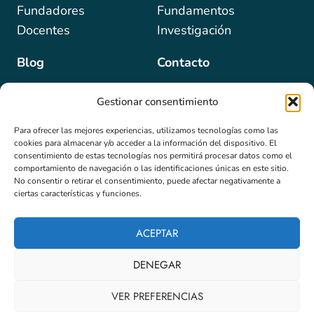
Fundadores
Fundamentos
Docentes
Investigación
Blog
Contacto
Gestionar consentimiento
Para ofrecer las mejores experiencias, utilizamos tecnologías como las
Programas
Newsletter
cookies para almacenar y/o acceder a la información del dispositivo. El
Email
*
consentimiento de estas tecnologías nos permitirá procesar datos como el
Formaciones
comportamiento de navegación o las identificaciones únicas en este sitio.
No consentir o retirar el consentimiento, puede afectar negativamente a
Masterclass
ciertas características y funciones.
Suscribir
ACEPTAR
DENEGAR
© 2026 Instituto TFP Hispanoamérica - Desarrollado por
iMlabs
VER PREFERENCIAS
Política de Privacidad
-
Política de devoluciones y Reembolso
-