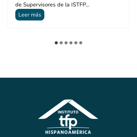
de Supervisores de la ISTFP…
A
Leer más
J
U
S
T
E
S
T
É
C
N
I
C
O
S