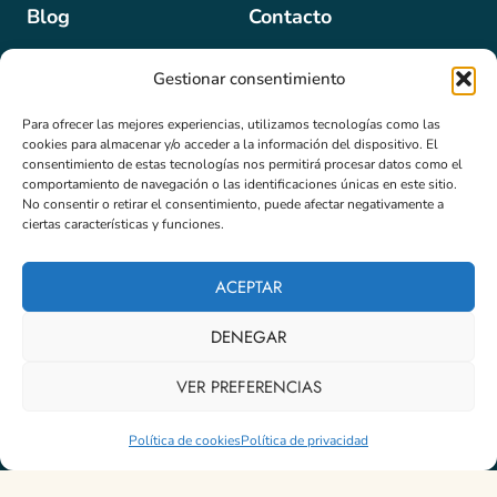
Blog
Contacto
Gestionar consentimiento
Para ofrecer las mejores experiencias, utilizamos tecnologías como las
Programas
Newsletter
cookies para almacenar y/o acceder a la información del dispositivo. El
Email
*
consentimiento de estas tecnologías nos permitirá procesar datos como el
Formaciones
comportamiento de navegación o las identificaciones únicas en este sitio.
No consentir o retirar el consentimiento, puede afectar negativamente a
Masterclass
ciertas características y funciones.
Suscribir
ACEPTAR
DENEGAR
© 2026 Instituto TFP Hispanoamérica - Desarrollado por
iMlabs
VER PREFERENCIAS
Política de Privacidad
-
Política de devoluciones y Reembolso
-
Política de Cookies (UE)
Política de cookies
Política de privacidad
English
(
Inglés
)
Español