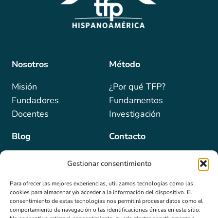
Nosotros
Método
Misión
¿Por qué TFP?
Fundadores
Fundamentos
Docentes
Investigación
Blog
Contacto
Gestionar consentimiento
Para ofrecer las mejores experiencias, utilizamos tecnologías como las
Programas
Newsletter
cookies para almacenar y/o acceder a la información del dispositivo. El
Email
*
consentimiento de estas tecnologías nos permitirá procesar datos como el
Formaciones
comportamiento de navegación o las identificaciones únicas en este sitio.